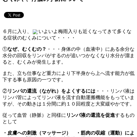
６月に入り、
いよいよ梅雨入りも近くなってきて多くな
る症状のむくみについて・・・・
①
なぜ、むくむの？
・・・身体の中（血液中）にある余分な
水分の回収をリンパがするのが追いつかなくなり水分が溜ま
ると、むくみが発生します。
また、立ち仕事など重力により下半身から上へ流す能力が低
下する事も原因の一つです。
②
リンパの還流（ながれ）をよくするには
・・・リンパ液は
リンパ管によってリンパ液を流す自動運搬機能をもっていま
すが、その動きは１分間に約１０回程度と大変緩やかです。
従って血管（静脈）と同様に
リンパ液の還流を促進
するもの
として
・皮膚への刺激（マッサージ）
・筋肉の収縮（運動）によ