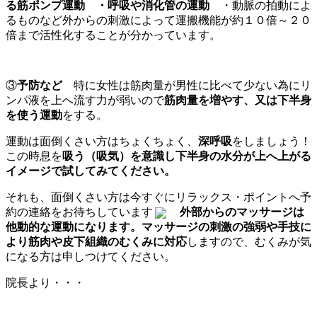
る筋ポンプ運動
・呼吸や消化管の運動
・動脈の拍動によ
るものなど外からの刺激によって運搬機能が約１０倍～２０
倍まで活性化することが分かっています。
③
予防など
特に女性は筋肉量が男性に比べて少ない為にリ
ンパ液を上へ流す力が弱いので
筋肉量を増やす、又は下半身
を使う運動
をする。
運動は面倒くさい方はちょくちょく、
深呼吸
をしましょう！
この時息を
吸う（吸気）を意識し下半身の水分が上へ上がる
イメージで試してみてください。
それも、面倒くさい方は今すぐにリラックス・ポイントへ予
約の連絡をお待ちしています
外部からのマッサージは
他動的な運動になります。マッサージの刺激の強弱や手技に
より筋肉や皮下組織のむくみに対応
しますので、むくみが気
になる方は申しつけてください。
院長より・・・